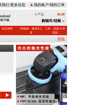
系我们/更多信息
我的账户/我的订单
0 产品
¥0.00
»
购物车/结账
夹芯材料
样板模，模具&工
工具，设备 & 常
具
用品
登陆