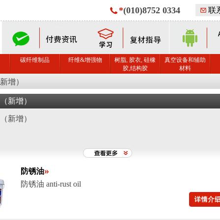
*
(010)8752 0334
联
碳纤维制品
纤维&增强物
树脂, 胶衣, 硅橡
真空设备和辅助
胶,结构胶
材料
新增）
（新增）
（新增）
»
防锈油
防锈油 anti-rust oil