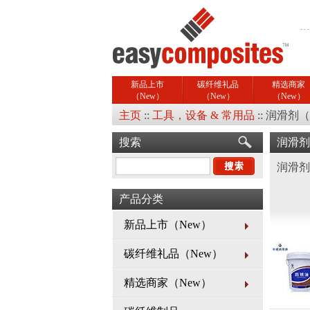
新品上市
碳纤维礼品
精选商家
（New）
（New）
（New）
主页
::
工具，设备 & 常用品
::
润滑剂（
搜索
润滑剂
润滑剂
产品分类
新品上市（New）
碳纤维礼品（New）
精选商家（New）