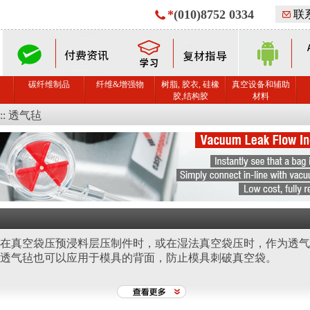
*
(010)8752 0334
联
碳纤维制品
纤维&增强物
树脂, 胶衣, 硅橡
真空设备和辅助
胶,结构胶
材料
::
透气毡
在真空袋压预浸料层压制件时，或在湿法真空袋压时，作为透气
透气毡也可以应用于模具的背面，防止模具刺破真空袋。