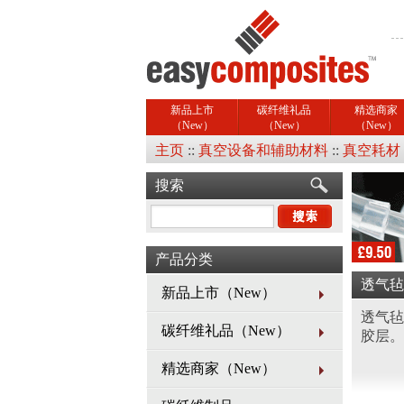
新品上市
碳纤维礼品
精选商家
（New）
（New）
（New）
主页
::
真空设备和辅助材料
::
真空耗材
搜索
产品分类
透气毡
新品上市（New）
透气毡
碳纤维礼品（New）
胶层。
精选商家（New）