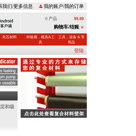
系我们/更多信息
我的账户/我的订单
0 产品
¥0.00
»
购物车/结账
夹芯材料
样板模，模具&工
工具，设备 & 常
具
用品
登陆
层和吸