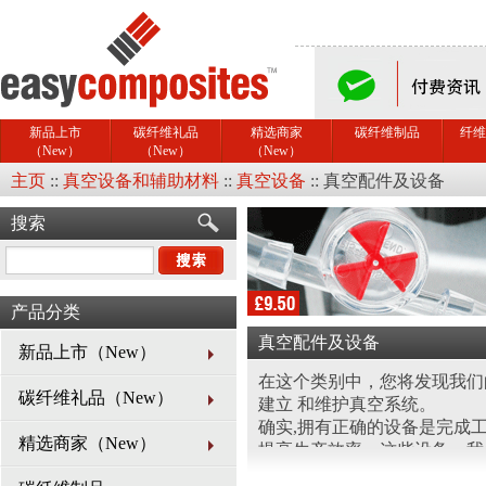
新品上市
碳纤维礼品
精选商家
碳纤维制品
纤维
（New）
（New）
（New）
主页
::
真空设备和辅助材料
::
真空设备
::
真空配件及设备
搜索
产品分类
真空配件及设备
新品上市（New）
在这个类别中，您将发现我
碳纤维礼品（New）
建立 和维护真空系统。
确实,拥有正确的设备是完成
精选商家（New）
提高生产效率。这些设备，我
可靠性和有效性。