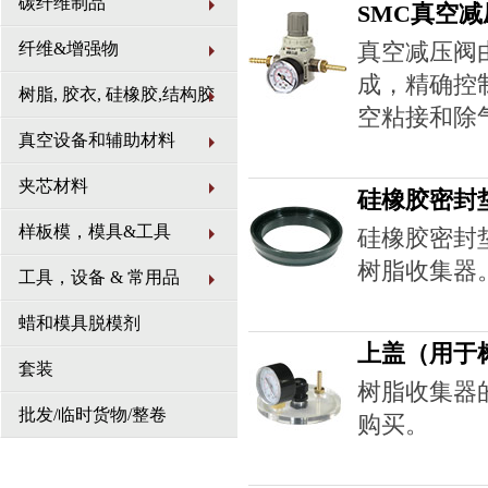
碳纤维制品
如果你正在寻找完整的
SMC真空减
真空
我们
复合材料套装
。
真空减压阀
纤维&增强物
成，精确控
树脂, 胶衣, 硅橡胶,结构胶
空粘接和除
真空设备和辅助材料
夹芯材料
硅橡胶密封
样板模，模具&工具
硅橡胶密封
树脂收集器
工具，设备 & 常用品
蜡和模具脱模剂
上盖（用于
套装
树脂收集器
批发/临时货物/整卷
购买。