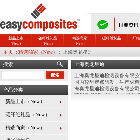
新品上市
碳纤维礼品
精选商家
碳纤维制品
纤维
（New）
（New）
（New）
主页
::
精选商家（New）
::
上海奥龙星迪
搜索
上海奥龙星迪
上海奥龙星迪检测设备有限公
国内较早定点研发，生产材料
海奥龙星迪检测设备有限公司，
产品分类
获得欧盟CE认证。公司目前
新品上市（New）
备及无损检测设备。四大产品
量稳定、可靠性好、品种齐全
碳纤维礼品（New）
40多个国家和地区，深受国
产品和自主创新奖，拥有多项自主知
精选商家（New）
司产品研发方向坚持像精密化
经验，专业技术过硬的材料试