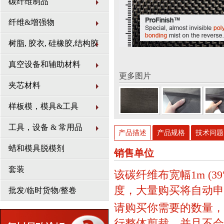
碳纤维制品
纤维&增强物
树脂, 胶衣, 硅橡胶,结构胶
真空设备和辅助材料
更多图片
夹芯材料
样板模，模具&工具
工具，设备 & 常用品
产品描述
产品规格
技术问题 (
蜡和模具脱模剂
销售单位
套装
该碳纤维布宽幅1m (3
度，大量购买将自动申
批发/临时货物/整卷
请购买你需要的数量，
行整体剪裁，并且不会