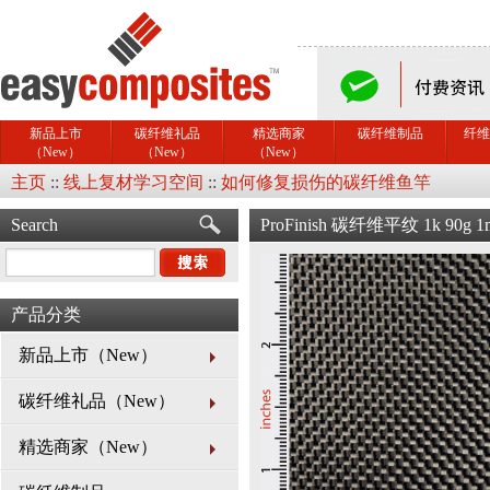
新品上市
碳纤维礼品
精选商家
碳纤维制品
纤维
（New）
（New）
（New）
主页
::
线上复材学习空间
::
如何修复损伤的碳纤维鱼竿
Search
ProFinish 碳纤维平纹 1k 9
产品分类
新品上市（New）
碳纤维礼品（New）
精选商家（New）