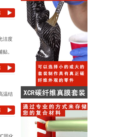
光洁度
。
铺贴。
耐高温结
5℃固化