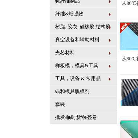
碳纤维制品
从80
纤维&增强物
树脂, 胶衣, 硅橡胶,结构胶
真空设备和辅助材料
夹芯材料
从80
样板模，模具&工具
工具，设备 & 常用品
蜡和模具脱模剂
套装
批发/临时货物/整卷