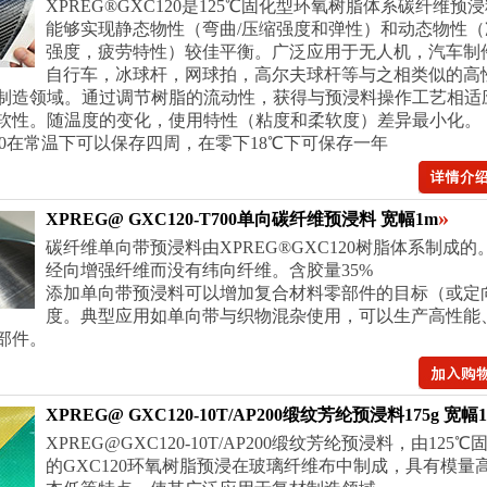
XPREG®GXC120是125℃固化型环氧树脂体系碳纤维预
能够实现静态物性（弯曲/压缩强度和弹性）和动态物性（
强度，疲劳特性）较佳平衡。广泛应用于无人机，汽车制件
自行车，冰球杆，网球拍，高尔夫球杆等与之相类似的高
制造领域。通过调节树脂的流动性，获得与预浸料操作工艺相适
软性。随温度的变化，使用特性（粘度和柔软度）差异最小化。
120在常温下可以保存四周，在零下18℃下可保存一年
»
XPREG@ GXC120-T700单向碳纤维预浸料 宽幅1m
碳纤维单向带预浸料由XPREG®GXC120树脂体系制成的。
经向增强纤维而没有纬向纤维。含胶量35%
添加单向带预浸料可以增加复合材料零部件的目标（或定
度。典型应用如单向带与织物混杂使用，可以生产高性能
部件。
XPREG@ GXC120-10T/AP200缎纹芳纶预浸料175g 宽幅
XPREG@GXC120-10T/AP200缎纹芳纶预浸料，由125℃
的GXC120环氧树脂预浸在玻璃纤维布中制成，具有模量