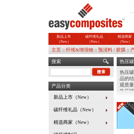
新品上市
碳纤维礼品
精选商家
（New）
（New）
（New）
主页
::
纤维&增强物
::
预浸料 / 胶膜
::
搜索
热压罐
热压罐
品的结
观质量
产品分类
热压罐
新品上市（New）
泛。
碳纤维礼品（New）
精选商家（New）