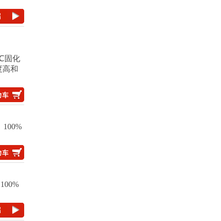
5℃固化
度高和
100%
00%