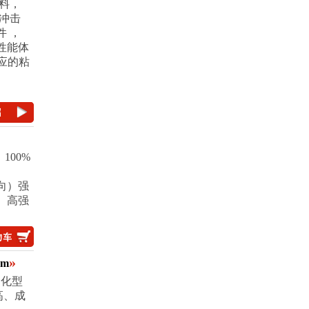
浸料，
冲击
 ，
性能体
应的粘
100%
向）强
、高强
»
1m
固化型
高、成