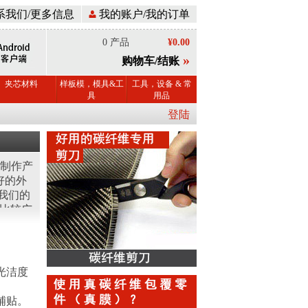
系我们/更多信息
我的账户/我的订单
0 产品
¥0.00
»
购物车/结账
夹芯材料
样板模，模具&工
工具，设备 & 常
具
用品
登陆
制作产
好的外
我们的
具比较广
光洁度
。
铺贴。