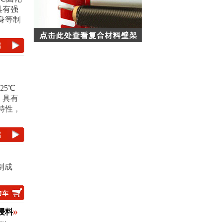
具有强
身等制
25℃
，具有
特性，
制成
»
预浸料