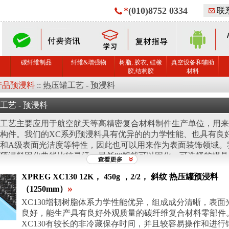
*
(010)8752 0334
联
碳纤维制品
纤维&增强物
树脂, 胶衣, 硅橡
真空设备和辅助
胶,结构胶
材料
产品预浸料
::
热压罐工艺 - 预浸料
工艺 - 预浸料
工艺主要应用于航空航天等高精密复合材料制件生产单位，用来
构件。我们的XC系列预浸料具有优异的的力学性能、也具有良
和A级表面光洁度等特性，因此也可以用来作为表面装饰领域。
预浸料固化曲线比较灵活，最低80℃就可以固化，可选择的模
XPREG XC130 12K， 450g ，2/2， 斜纹 热压罐预浸料
»
（1250mm）
XC130增韧树脂体系力学性能优异，组成成分清晰，表面
良好，能生产具有良好外观质量的碳纤维复合材料零部件
XC130有较长的非冷藏保存时间，并且较容易操作和进行