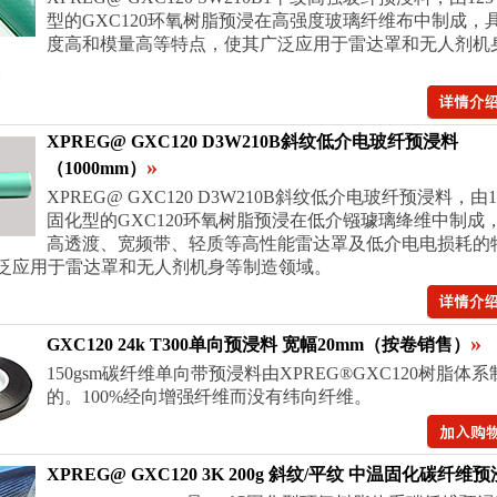
型的GXC120环氧树脂预浸在高强度玻璃纤维布中制成，
度高和模量高等特点，使其广泛应用于雷达罩和无人剂机
。
XPREG@ GXC120 D3W210B斜纹低介电玻纤预浸料
»
（1000mm）
XPREG@ GXC120 D3W210B斜纹低介电玻纤预浸料，由1
固化型的GXC120环氧树脂预浸在低介镪璩璃绛维中制成
高透渡、宽频带、轻质等高性能雷达罩及低介电电损耗的
泛应用于雷达罩和无人剂机身等制造领域。
»
GXC120 24k T300单向预浸料 宽幅20mm（按卷销售）
150gsm碳纤维单向带预浸料由XPREG®GXC120树脂体系
的。100%经向增强纤维而没有纬向纤维。
XPREG@ GXC120 3K 200g 斜纹/平纹 中温固化碳纤维