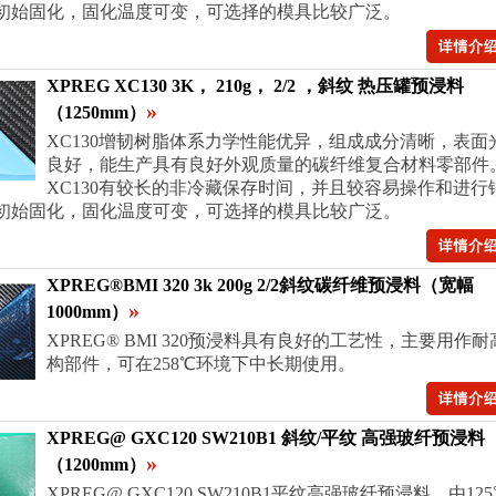
℃初始固化，固化温度可变，可选择的模具比较广泛。
XPREG XC130 3K， 210g， 2/2 ，斜纹 热压罐预浸料
»
（1250mm）
XC130增韧树脂体系力学性能优异，组成成分清晰，表面
良好，能生产具有良好外观质量的碳纤维复合材料零部件
XC130有较长的非冷藏保存时间，并且较容易操作和进行
℃初始固化，固化温度可变，可选择的模具比较广泛。
XPREG®BMI 320 3k 200g 2/2斜纹碳纤维预浸料（宽幅
»
1000mm）
XPREG® BMI 320预浸料具有良好的工艺性，主要用作
构部件，可在258℃环境下中长期使用。
XPREG@ GXC120 SW210B1 斜纹/平纹 高强玻纤预浸料
»
（1200mm）
XPREG@ GXC120 SW210B1平纹高强玻纤预浸料，由12